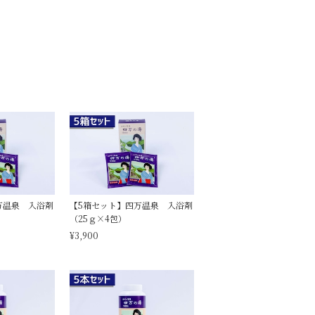
万温泉 入浴剤
【5箱セット】四万温泉 入浴剤
（25ｇ×4包）
¥3,900