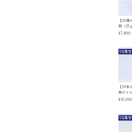
【10箱
剤（25
¥7,800
【10本
剤ボトル
¥15,00