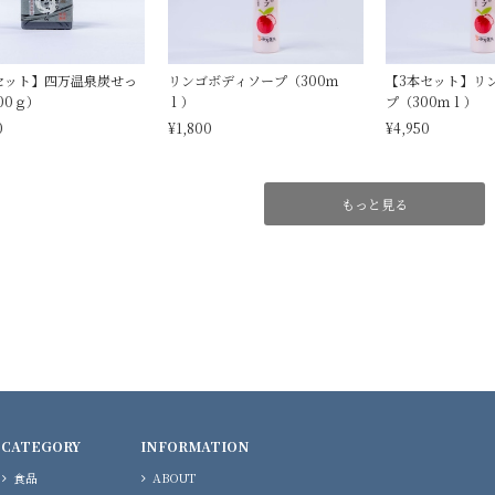
セット】四万温泉炭せっ
リンゴボディソープ（300ｍ
【3本セット】リ
00ｇ）
ｌ）
プ（300ｍｌ）
0
¥1,800
¥4,950
もっと見る
CATEGORY
INFORMATION
食品
ABOUT