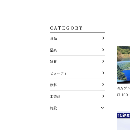
CATEGORY
食品
温泉
雑貨
ビューティ
飲料
四万ブ
¥1,100
工芸品
施設