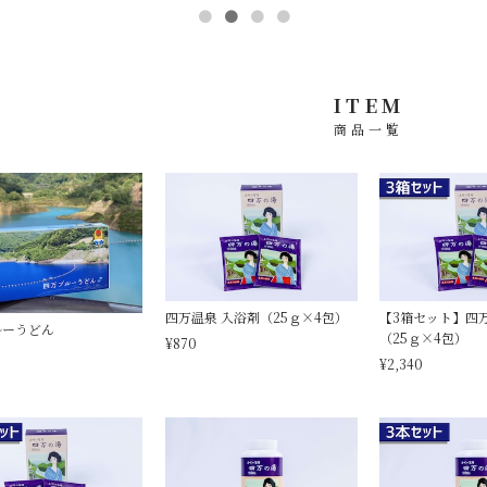
ITEM
商品一覧
四万温泉 入浴剤（25ｇ×4包）
【3箱セット】四
ルーうどん
（25ｇ×4包）
¥870
¥2,340