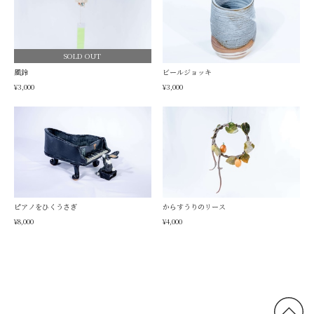
SOLD OUT
風鈴
ビールジョッキ
¥3,000
¥3,000
ピアノをひくうさぎ
からすうりのリース
¥8,000
¥4,000